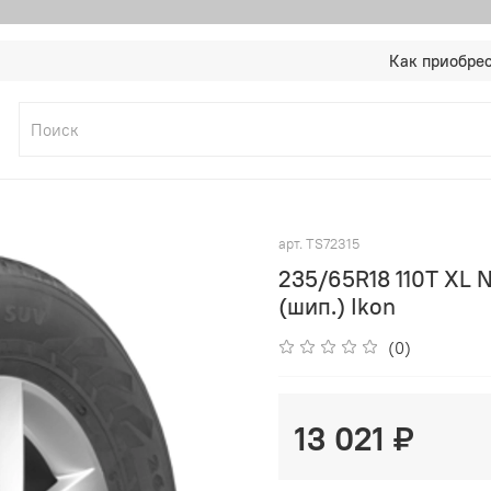
Как приобре
арт.
TS72315
235/65R18 110T XL N
(шип.) Ikon
(0)
13 021 ₽