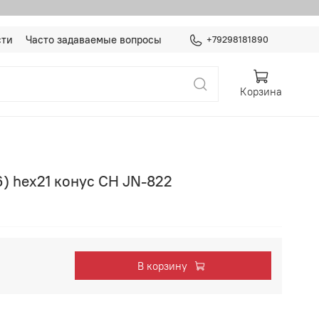
сти
Часто задаваемые вопросы
+79298181890
Корзина
6) hex21 конус CH JN-822
В корзину